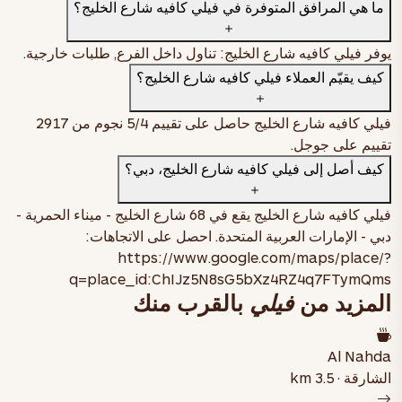
ما هي المرافق المتوفرة في فيلي كافيه شارع الخليج؟
اطلب الآن
يوفر فيلي كافيه شارع الخليج: تناول داخل الفرع, طلبات خارجية.
كيف يقيّم العملاء فيلي كافيه شارع الخليج؟
سمبوسة مقرمشة مع تشاتني حلو وحار، وحمّص مسلوق، وزبادي، وبهارات
اطلب الآن
فيلي كافيه شارع الخليج حاصل على تقييم
4
/5 نجوم من
2917
تقييم على جوجل.
كيف أصل إلى فيلي كافيه شارع الخليج، دبي؟
فيلي كافيه شارع الخليج يقع في
68 شارع الخليج - ميناء الحمرية -
دبي - الإمارات العربية المتحدة
. احصل على الاتجاهات:
https://www.google.com/maps/place/?
q=place_id:ChIJz5N8sG5bXz4RZ4q7FTymQms
المزيد من
فيلي
بالقرب منك
Al Nahda
الشارقة · 3.5 km