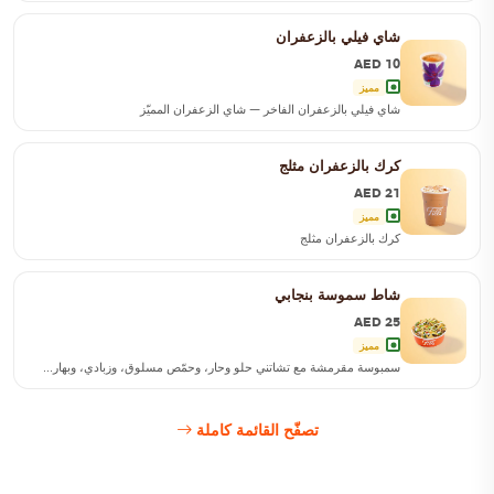
شاي فيلي بالزعفران
AED 10
مميز
شاي فيلي بالزعفران الفاخر — شاي الزعفران المميّز
كرك بالزعفران مثلج
AED 21
مميز
كرك بالزعفران مثلج
شاط سموسة بنجابي
AED 25
مميز
سمبوسة مقرمشة مع تشاتني حلو وحار، وحمّص مسلوق، وزبادي، وبهار...
تصفّح القائمة كاملة