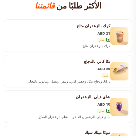
الأكثر طلبًا من
قائمتنا
كرك بالزعفران مثلج
AED 21
مميز
كرك بالزعفران مثلج
تكا كاتي بالدجاج
AED 25
مميز
باراتا، ودجاج تيكا، وخضار كاتي، وبيض، وبصل، ومايونيز بالنعنا...
شاي فيلي بالزعفران
AED 10
مميز
شاي فيلي بالزعفران الفاخر — شاي الزعفران المميّز
موكا ميلك شيك