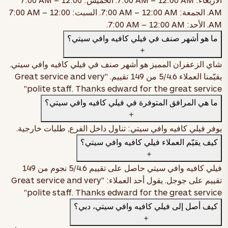
باراتا، ودجاج تيكا، وخضار كاتي، وبيض، وبصل، ومايونيز بالنعناع
AM
. الجمعة:
7:00 AM – 12:00 AM
. السبت:
7:00 AM – 12:00
AM
. الأحد:
7:00 AM – 12:00 AM
.
اطلب الآن
ما هو أشهر صنف في فيلي كافيه وافي سيتي؟
شاي الزعفران المميز هو أشهر صنف في فيلي كافيه وافي سيتي.
شاي فيلي بالزعفران الفاخر — شاي الزعفران المميّز
يقيّمنا العملاء
4.6
/5 من
149
تقييم. "Great service and very
صغير
AED 10
وسط
AED 14
كبير
AED 16
polite staff. Thanks edward for the great service"
ما هي المرافق المتوفرة في فيلي كافيه وافي سيتي؟
اطلب الآن
يوفر فيلي كافيه وافي سيتي: تناول داخل الفرع, طلبات خارجية.
ميلك شيك موكا بالقهوة والشوكولاتة
كيف يقيّم العملاء فيلي كافيه وافي سيتي؟
صغير
AED 23
وسط
AED 26
فيلي كافيه وافي سيتي حاصل على تقييم
4.6
/5 نجوم من
149
اطلب الآن
تقييم على جوجل. يقول أحد العملاء: "Great service and very
polite staff. Thanks edward for the great service"
كيف أصل إلى فيلي كافيه وافي سيتي، دبي؟