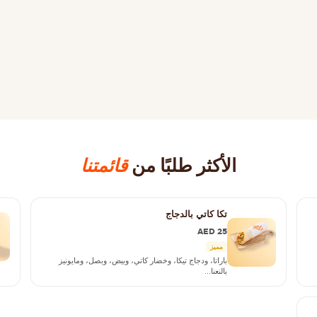
الأكثر طلبًا من
قائمتنا
تكا كاتي بالدجاج
AED 25
مميز
باراتا، ودجاج تيكا، وخضار كاتي، وبيض، وبصل، ومايونيز
بالنعنا...