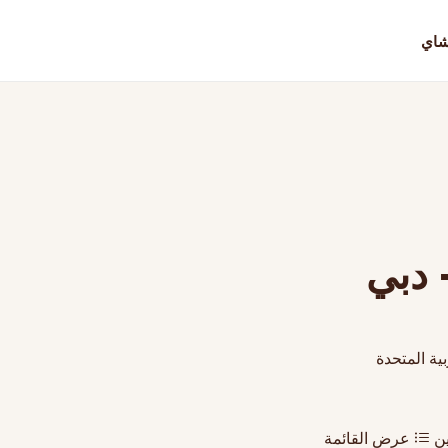
شاي
- دبي
ين
عرض القائمة