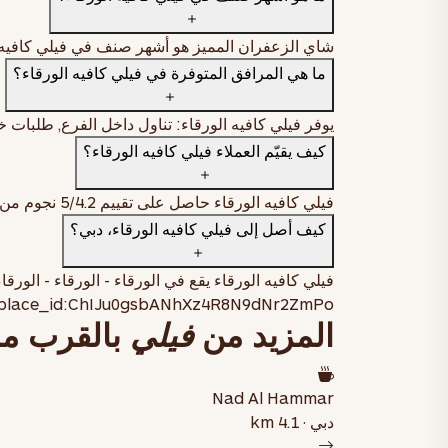
كرك بالزعفران مثلج
شاي الزعفران المميز هو أشهر صنف في فيلي كافيه الو
صغير
AED 21
وسط
AED 24
ما هي المرافق المتوفرة في فيلي كافيه الورقاء؟
اطلب الآن
يوفر فيلي كافيه الورقاء: تناول داخل الفرع, طلبات خ
كيف يقيّم العملاء فيلي كافيه الورقاء؟
خبز، ودجاج مقرمش، وصوص فيل بانز المميّز
فيلي كافيه الورقاء حاصل على تقييم
4.2
/5 نجوم من
اطلب الآن
كيف أصل إلى فيلي كافيه الورقاء، دبي؟
فيلي كافيه الورقاء يقع في
الورقاء - الورقاء - الورقاء 2 - دبي - الإمارات العربية المت
place_id:ChIJu0gsbANhXz4R8N9dNr2ZmPo
المزيد من
فيلي
بالقرب م
Nad Al Hammar
دبي · 4.1 km