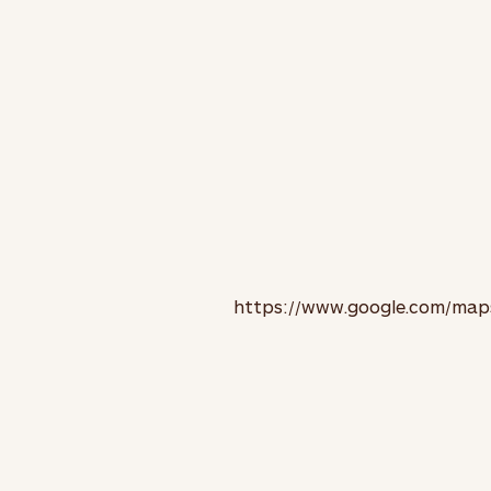
 فيلي بالزعفران الفاخر — شاي الزعفران المميّز
صغير
AED 10
وسط
AED 14
كبير
AED 16
اطلب الآن
https://www.google.com/map