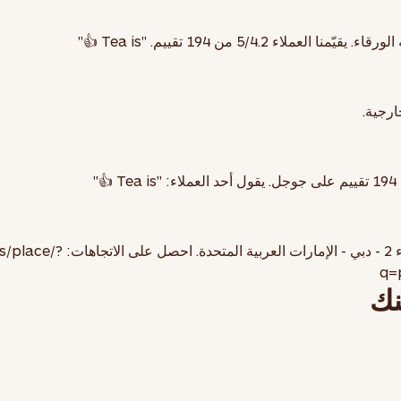
شاي
باراتا، ودجاج تيكا، وخضار كاتي، وبيض، وبصل، ومايونيز بالنعناع
رقاء. يقيّمنا العملاء
4.2
/5 من
194
تقييم. "Tea is 👍"
اطلب الآن
ارجية.
194
تقييم على جوجل. يقول أحد العملاء: "Tea is 👍"
حدة
. احصل على الاتجاهات:
s/place/?
q=
نك