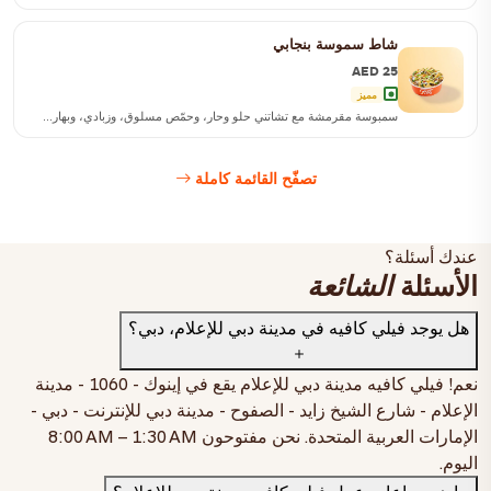
شاط سموسة بنجابي
AED 25
مميز
سمبوسة مقرمشة مع تشاتني حلو وحار، وحمّص مسلوق، وزبادي، وبهار...
تصفّح القائمة كاملة
عندك أسئلة؟
الأسئلة
الشائعة
هل يوجد فيلي كافيه في مدينة دبي للإعلام، دبي؟
نعم! فيلي كافيه مدينة دبي للإعلام يقع في
إينوك - 1060 - مدينة
الإعلام - شارع الشيخ زايد - الصفوح - مدينة دبي للإنترنت - دبي -
الإمارات العربية المتحدة
. نحن مفتوحون
8:00 AM – 1:30 AM
كرك بالزعفران مثلج
اليوم.
صغير
AED 21
وسط
AED 24